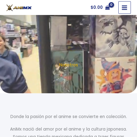
Ir
$
0.00
al
contenido
Nosotros
Donde la pasión por el anime se convierte en colección.
AniMx nació del amor por el anime y la cultura japonesa.
Somos una tienda mexicana dedicada a traer figuras